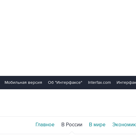
Мобильная версия
Об "Интерфаксе"
Interfax.com
Интерфак
Главное
В России
В мире
Экономик