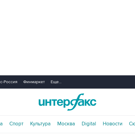
с-Россия
Финмаркет
Еще...
а
Спорт
Культура
Москва
Digital
Новости
С