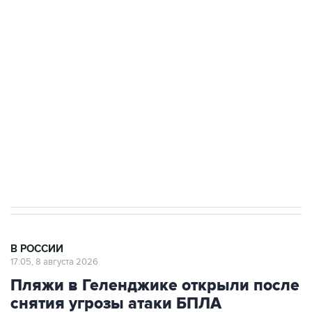
Беспилотные технологии и ИИ на службе у
электросетевых объектов и агрокомплексов
Социальная реклама, АНО «Национальные приоритеты».
ИНН 7725383515 Erid: F7NfYUJCUneVdwcydK6A
Кабмин РФ разрешил до 1 июля 2027 года
импорт, выпуск и обращение бензина Евро 2,
Евро 3, Евро 4
В РОССИИ
17:05, 8 августа 2026
Пляжи в Геленджике открыли после
снятия угрозы атаки БПЛА