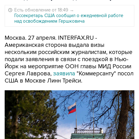
Есть обновление от 18:49
→
Госсекретарь США сообщил о ежедневной работе
над освобождением Гершковича
Москва. 27 апреля. INTERFAX.RU -
Американская сторона выдала визы
нескольким российским журналистам, которые
подали заявления в связи с поездкой в Нью-
Йорк на мероприятие ООН главы МИД России
Сергея Лаврова,
заявила
"Коммерсанту" посол
США в Москве Линн Трейси.