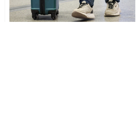
08 августа, 12:26
Пляжи в Геленджике закрыли из-за угрозы атаки
БПЛА
08 августа, 11:59
Возгорание на Ильском НПЗ из-за падения обломков
БПЛА ликвидировано
ХРОНИКИ СОБЫТИЙ
❮
❯