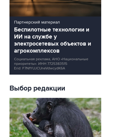
Партнерский материал
Беспилотные технологии и
ИИ на службе у
электросетевых объектов и
агрокомплексов
Социальная реклама, АНО «Национальные
приоритеты».
ИНН 7725383515
Erid: F7NfYUJCUneVdwcydK6A
Выбор редакции