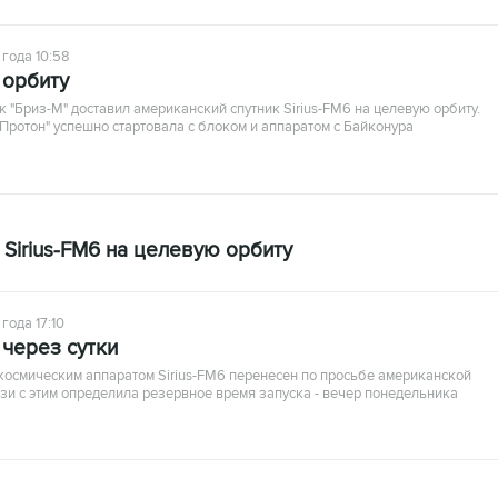
 года 10:58
 орбиту
 "Бриз-М" доставил американский спутник Sirius-FM6 на целевую орбиту.
Протон" успешно стартовала с блоком и аппаратом с Байконура
Sirius-FM6 на целевую орбиту
года 17:10
 через сутки
 космическим аппаратом Sirius-FM6 перенесен по просьбе американской
язи с этим определила резервное время запуска - вечер понедельника