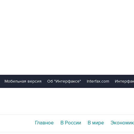
Мобильная версия
Об "Интерфаксе"
Interfax.com
Интерфак
Главное
В России
В мире
Экономик