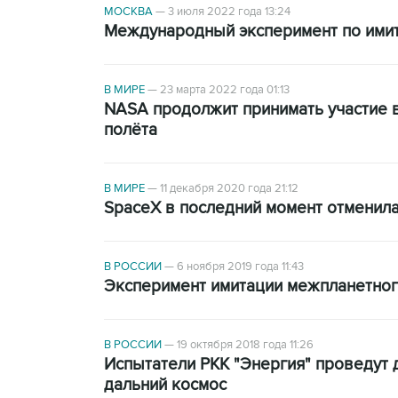
МОСКВА
—
3 июля 2022 года 13:24
Международный эксперимент по имит
В МИРЕ
—
23 марта 2022 года 01:13
NASA продолжит принимать участие в
полёта
В МИРЕ
—
11 декабря 2020 года 21:12
SpaceX в последний момент отменила 
В РОССИИ
—
6 ноября 2019 года 11:43
Эксперимент имитации межпланетног
В РОССИИ
—
19 октября 2018 года 11:26
Испытатели РКК "Энергия" проведут д
дальний космос