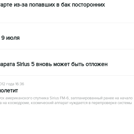
тарте из-за попавших в бак посторонних
а 9 июля
арата Sirius 5 вновь может быть отложен
012 года 16:36
полетит
ск американского спутника Sirius FM-6, запланированный ранее на начало
а на космодроме, космический аппарат нуждается в перепроверке системы