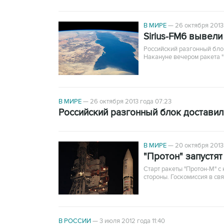
В МИРЕ
—
26 октября 2013
Sirius-FM6 вывели
Российский разгонный блок
Накануне вечером ракета "
В МИРЕ
—
26 октября 2013 года 07:23
Российский разгонный блок доставил 
В МИРЕ
—
20 октября 2013 
"Протон" запустят
Старт ракеты "Протон-М" с
стороны. Госкомиссия в св
В РОССИИ
—
3 июля 2012 года 11:40