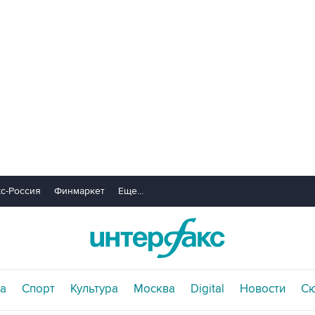
с-Россия
Финмаркет
Еще...
а
Спорт
Культура
Москва
Digital
Новости
С