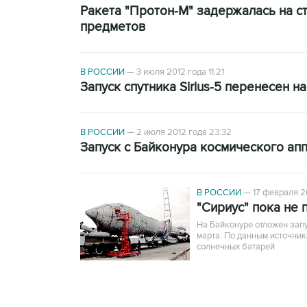
Ракета "Протон-М" задержалась на с
предметов
В РОССИИ
—
3 июля 2012 года 11:21
Запуск спутника Sirius-5 перенесен н
В РОССИИ
—
2 июля 2012 года 23:32
Запуск с Байконура космического апп
В РОССИИ
—
17 февраля 2
"Сириус" пока не 
На Байконуре отложен запу
марта. По данным источник
солнечных батарей