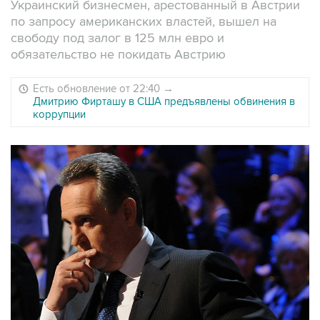
Украинский бизнесмен, арестованный в Австрии
по запросу американских властей, вышел на
свободу под залог в 125 млн евро и
обязательство не покидать Австрию
Есть обновление от 22:40
→
Дмитрию Фирташу в США предъявлены обвинения в
коррупции