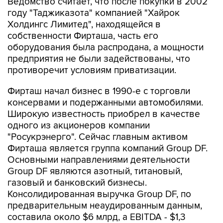
Ведомство считает, что после покупки в 2002
году "Таджиказота" компанией "Хайрок
Холдингс Лимитед", находящейся в
собственности Фирташа, часть его
оборудования была распродана, а мощности
предприятия не были задействованы, что
противоречит условиям приватизации.
Фирташ начал бизнес в 1990-е с торговли
консервами и подержанными автомобилями.
Широкую известность приобрел в качестве
одного из акционеров компании
"Росукрэнерго". Сейчас главным активом
Фирташа является группа компаний Group DF.
Основными направлениями деятельности
Group DF являются азотный, титановый,
газовый и банковский бизнесы.
Консолидированная выручка Group DF, по
предварительным неаудированным данным,
составила около $6 млрд, а EBITDA - $1,3