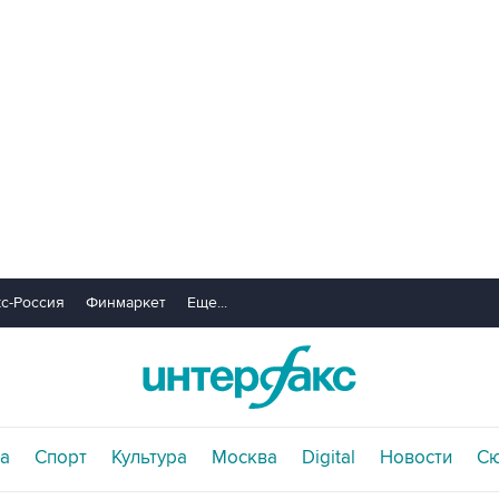
с-Россия
Финмаркет
Еще...
а
Спорт
Культура
Москва
Digital
Новости
С