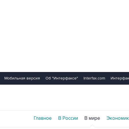
Мобильная версия
Об "Интерфаксе"
Interfax.com
Интерфак
Главное
В России
В мире
Экономик