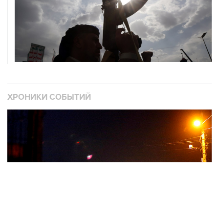
ХРОНИКИ СОБЫТИЙ
❮
❯