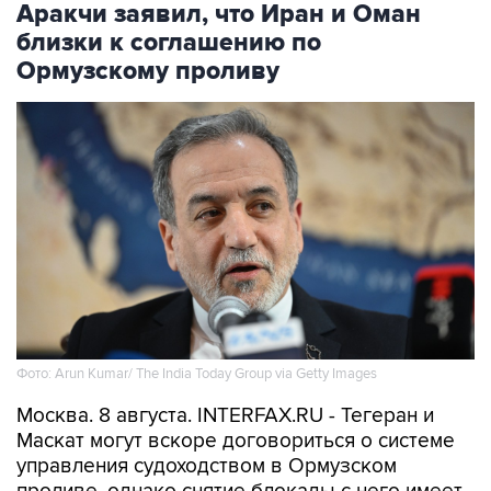
Аракчи заявил, что Иран и Оман
близки к соглашению по
Ормузскому проливу
Фото: Arun Kumar/ The India Today Group via Getty Images
Москва. 8 августа. INTERFAX.RU - Тегеран и
Маскат могут вскоре договориться о системе
управления судоходством в Ормузском