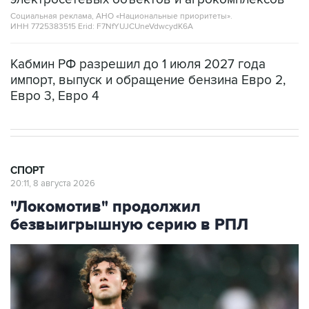
Социальная реклама, АНО «Национальные приоритеты».
ИНН 7725383515 Erid: F7NfYUJCUneVdwcydK6A
Кабмин РФ разрешил до 1 июля 2027 года
импорт, выпуск и обращение бензина Евро 2,
Евро 3, Евро 4
СПОРТ
20:11, 8 августа 2026
"Локомотив" продолжил
безвыигрышную серию в РПЛ