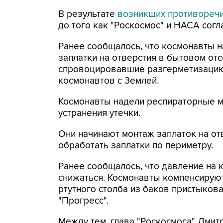
В результате
возникших противореч
до того как "Роскосмос" и НАСА согл
Ранее сообщалось, что космонавты н
заплатки на отверстия в бытовом от
спровоцировавшие разгерметизацию,
космонавтов с Землей.
Космонавты надели респираторные м
устранения утечки.
Они начинают монтаж заплаток на от
обработать заплатки по периметру.
Ранее сообщалось, что давление на 
снижаться. Космонавты компенсируют
ртутного столба из баков пристыков
"Прогресс".
Между тем, глава "Роскосмоса" Дмит