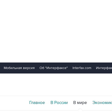
Мобильная версия
Об "Интерфаксе"
Interfax.com
Интерфак
Главное
В России
В мире
Экономик