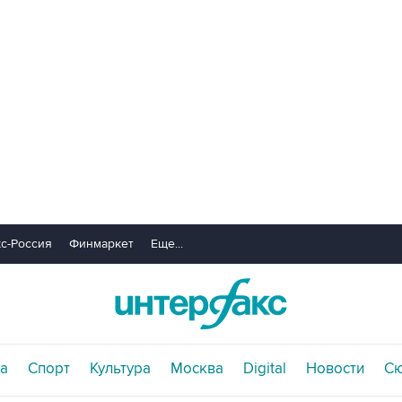
с-Россия
Финмаркет
Еще...
а
Спорт
Культура
Москва
Digital
Новости
С