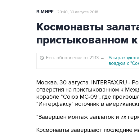
В МИРЕ
20:40, 30 августа 2018
Космонавты залата
пристыкованном к
Есть обновление от 21:13
→
Ультразвуков
воздуха с "Со
Москва. 30 августа. INTERFAX.RU - 
отверстия на пристыкованном к Меж
корабле "Союз МС-09", где произош
"Интерфаксу" источник в американски
"Завершен монтаж заплаток и их герм
Космонавты завершают последние ма