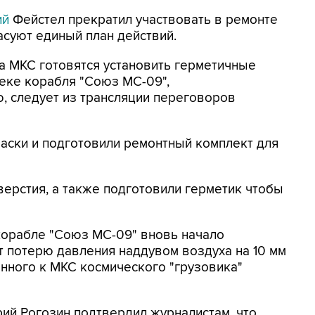
ий
Фейстел прекратил участвовать в ремонте
асуют единый план действий.
а МКС готовятся установить герметичные
секе корабля "Союз МС-09",
 следует из трансляции переговоров
аски и подготовили ремонтный комплект для
верстия, а также подготовили герметик чтобы
корабле "Союз МС-09" вновь начало
 потерю давления наддувом воздуха на 10 мм
анного к МКС космического "грузовика"
рий Рогозин подтвердил журналистам, что