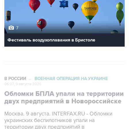
7
Фестиваль воздухоплавания в Бристоле
В РОССИИ
ВОЕННАЯ ОПЕРАЦИЯ НА УКРАИНЕ
→
06:27, 9 августа 2026
Обломки БПЛА упали на территории
двух предприятий в Новороссийске
Москва. 9 августа. INTERFAX.RU - Обломки
украинских беспилотников упали на
территории двух предприятий в