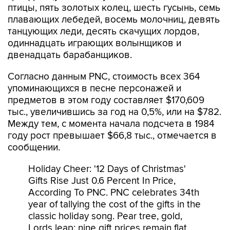
птицы, пять золотых колец, шесть гусынь, семь
плавающих лебедей, восемь молочниц, девять
танцующих леди, десять скачущих лордов,
одиннадцать играющих волынщиков и
двенадцать барабанщиков.
Согласно данным PNC, стоимость всех 364
упоминающихся в песне персонажей и
предметов в этом году составляет $170,609
тыс., увеличившись за год на 0,5%, или на $782.
Между тем, с момента начала подсчета в 1984
году рост превышает $66,8 тыс., отмечается в
сообщении.
Holiday Cheer: '12 Days of Christmas'
Gifts Rise Just 0.6 Percent In Price,
According To PNC. PNC celebrates 34th
year of tallying the cost of the gifts in the
classic holiday song. Pear tree, gold,
Lords leap; nine gift prices remain flat.