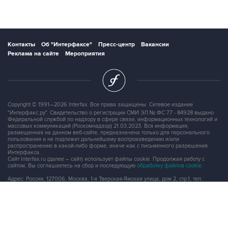
Контакты
Об "Интерфаксе"
Пресс-центр
Вакансии
Реклама на сайте
Мероприятия
Copyright © 1991—2026 Interfax. Все права защищены. Сетевое издание
"Интерфакс.ру". Свидетельство о регистрации СМИ ЭЛ № ФС 77 - 84928 выдано
Федеральной службой по надзору в сфере связи, информационных технологий и
массовых коммуникаций (Роскомнадзор) 21.03.2023. Вся информация,
размещенная на данном веб-сайте, предназначена только для персонального
пользования и не подлежит дальнейшему воспроизведению и/или
распространению в какой-либо форме, иначе как с письменного разрешения
Интерфакса.
Сайт Interfax.ru (далее – сайт) использует файлы cookie. Продолжая работу с
сайтом, Вы соглашаетесь на сбор и последующую
обработку файлов cookie
.
Адрес: Россия, 127006, Москва, 1-я Тверская-Ямская улица, дом 2, стр.1, тел.:
+7 (499) 250-98-40
, факс:
+7 (499) 250-97-27
Продукты информационной группы
"Интерфакс"
Информация о компаниях, товарах и людях