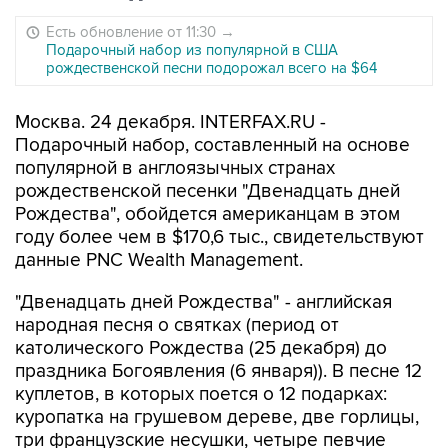
Есть обновление от 11:30
→
Подарочный набор из популярной в США
рождественской песни подорожал всего на $64
Москва. 24 декабря. INTERFAX.RU -
Подарочный набор, составленный на основе
популярной в англоязычных странах
рождественской песенки "Двенадцать дней
Рождества", обойдется американцам в этом
году более чем в $170,6 тыс., свидетельствуют
данные PNC Wealth Management.
"Двенадцать дней Рождества" - английская
народная песня о святках (период от
католического Рождества (25 декабря) до
праздника Богоявления (6 января)). В песне 12
куплетов, в которых поется о 12 подарках:
куропатка на грушевом дереве, две горлицы,
три французские несушки, четыре певчие