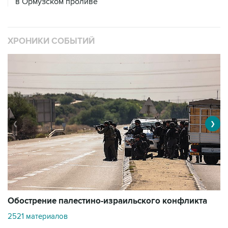
в Ормузском проливе
ХРОНИКИ СОБЫТИЙ
❮
❯
Обострение палестино-израильского конфликта
О
2521 материалов
3