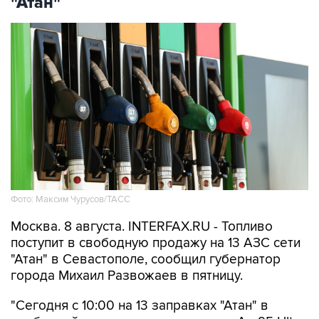
Фото: Максим Чурусов/ТАСС
Москва. 8 августа. INTERFAX.RU - Топливо
поступит в свободную продажу на 13 АЗС сети
"Атан" в Севастополе, сообщил губернатор
города Михаил Развожаев в пятницу.
"Сегодня с 10:00 на 13 заправках "Атан" в
свободной продаже топливо марок Аи-95 Ultra,
ДТ Ultra, ДТ и Аи-100. Объем лимитов по всем