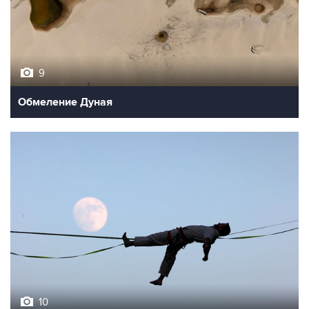
9
Обмеление Дуная
10