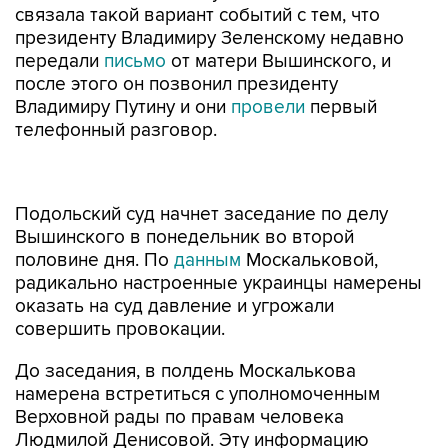
связала такой вариант событий с тем, что
президенту Владимиру Зеленскому недавно
передали
письмо
от матери Вышинского, и
после этого он позвонил президенту
Владимиру Путину и они
провели
первый
телефонный разговор.
Подольский суд начнет заседание по делу
Вышинского в понедельник во второй
половине дня. По
данным
Москальковой,
радикально настроенные украинцы намерены
оказать на суд давление и угрожали
совершить провокации.
До заседания, в полдень Москалькова
намерена встретиться с уполномоченным
Верховной рады по правам человека
Людмилой Денисовой. Эту информацию
подтвердили оба омбудсмена. Москалькова
уточнила, что расскажет о самочувствии 24