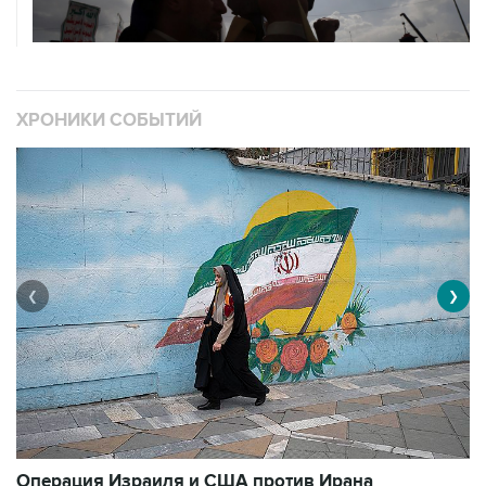
ХРОНИКИ СОБЫТИЙ
❮
❯
В
Операция Израиля и США против Ирана
1
3493 материалов