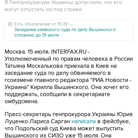
В Генпрокуратуре Украины допустили, что его
могут отпустить из-под стражи
Есть обновление от 16:39
→
Заседание киевского суда по делу Вышинского
отложено до 19 июля
Москва. 15 июля. INTERFAX.RU -
Уполномоченный по правам человека в России
Татьяна Москалькова приехала в Киев на
заседание суда по делу обвиняемого в
гсоизмене главного редактора "РИА Новости -
Украина" Кирилла Вышинского. Она хочет его
поддержать, сообщили в секретариате
омбудсмена.
Пресс-секретарь генпрокурора Украины Юрия
Луценко Лариса Сарган
написала
в фейсбуке,
что Подольский суд Киева может выпустить
Вышинского из СИЗО уже 15 июля. Она