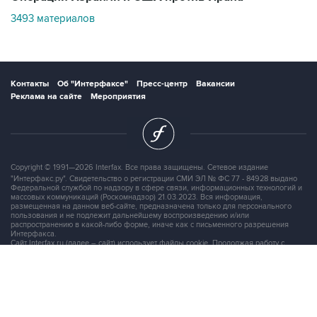
Контакты
Об "Интерфаксе"
Пресс-центр
Вакансии
Реклама на сайте
Мероприятия
Copyright © 1991—2026 Interfax. Все права защищены. Сетевое издание
"Интерфакс.ру". Свидетельство о регистрации СМИ ЭЛ № ФС 77 - 84928 выдано
Федеральной службой по надзору в сфере связи, информационных технологий и
массовых коммуникаций (Роскомнадзор) 21.03.2023. Вся информация,
размещенная на данном веб-сайте, предназначена только для персонального
пользования и не подлежит дальнейшему воспроизведению и/или
распространению в какой-либо форме, иначе как с письменного разрешения
Интерфакса.
Сайт Interfax.ru (далее – сайт) использует файлы cookie. Продолжая работу с
сайтом, Вы соглашаетесь на сбор и последующую
обработку файлов cookie
.
Адрес: Россия, 127006, Москва, 1-я Тверская-Ямская улица, дом 2, стр.1, тел.:
+7 (499) 250-98-40
, факс:
+7 (499) 250-97-27
Продукты информационной группы
"Интерфакс"
Информация о компаниях, товарах и людях