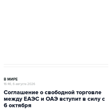
одних руках все службы тыла Минобороны
Как российские медицинские технологии
выходят на мировые рынки
Социальная реклама, АНО «Национальные приоритеты».
ИНН 7725383515 Erid: F7NfYUJCUneVdTRF8PRs
Трамп заявил, что переговоры с Ираном
начнутся в понедельник
В МИРЕ
16:46, 6 августа 2026
Соглашение о свободной торговле
между ЕАЭС и ОАЭ вступит в силу с
6 октября