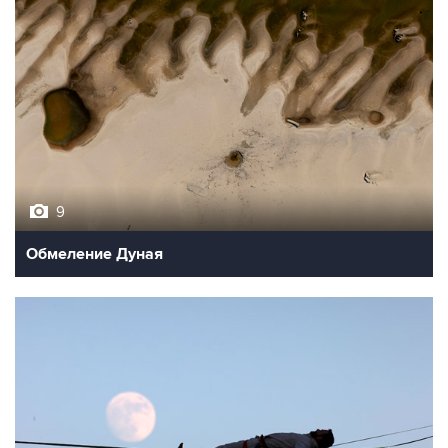
9
Обмеление Дуная