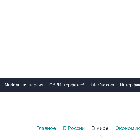
Мобильная версия
Об "Интерфаксе"
Interfax.com
Интерфак
Главное
В России
В мире
Экономик