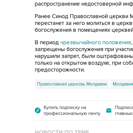
распространение недостоверной инф
Ранее Синод Православной церкви М
перестанет за него молиться в церк
богослужения в помещениях церквей,
В период
чрезвычайного положения
запрещены богослужения при участи
нарушили запрет, были оштрафованы
только на открытом воздухе, при со
предосторожности.
Православная церковь Молдавии
Молдави
Купить подписку на
Подписа
профессиональную ленту
главных
НОВОСТИ ПО ТЕМЕ