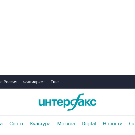
с-Россия
Финмаркет
Еще...
а
Спорт
Культура
Москва
Digital
Новости
С