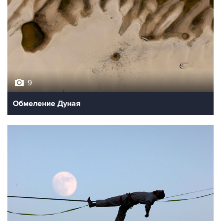
9
Обмеление Дуная