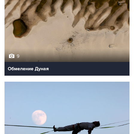
9
Обмеление Дуная