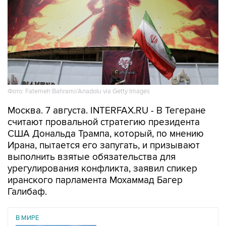
Фото: Fatemeh Bahrami/Anadolu via Getty Images
Москва. 7 августа. INTERFAX.RU - В Тегеране
считают провальной стратегию президента
США Дональда Трампа, который, по мнению
Ирана, пытается его запугать, и призывают
выполнить взятые обязательства для
урегулирования конфликта, заявил спикер
иранского парламента Мохаммад Багер
Галибаф.
В МИРЕ