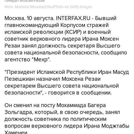
Генерал Мохсен Резаи
Фото: Morteza Nikoubazl/NurPhoto via Getty Images
Москва. 10 августа. INTERFAX.RU - Бывший
главнокомандующий Корпусом стражей
исламской революции (КСИР) и военный
советник верховного лидера Ирана Мохсен
Резаи занял должность секретаря Высшего
совета национальной безопасности, сообщило
агентство "Мехр".
"Президент Исламской Республики Иран Масуд
Пезешкиан назначил Мохсена Резаи
секретарем Высшего совета национальной
безопасности", - говорится в сообщении.
Он сменил на посту Мохаммада Багера
Зольгадра, который, в свою очередь, занял
должность советника по политическим
вопросам верховного лидера Ирана Моджтабы
Хаменеи.