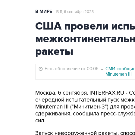
В МИРЕ
13:11, 6 сентября 2023
США провели испы
межконтинентальн
ракеты
Есть обновление от 00:06
→
СМИ сообщили
Minuteman III
Москва. 6 сентября. INTERFAX.RU - 
очередной испытательный пуск межк
Minuteman III ("Минитмен-3") для пр
сдерживания, сообщила пресс-служб
сил.
Запуск невооруженной ракеты, спосо