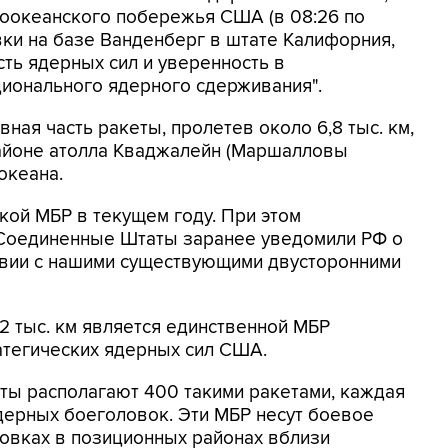
хоокеанского побережья США (в 08:26 по
вки на базе Ванденберг в штате Калифорния,
ть ядерных сил и уверенность в
ционального ядерного сдерживания".
ая часть ракеты, пролетев около 6,8 тыс. км,
районе атолла Кваджалейн (Маршалловы
океана.
кой МБР в текущем году. При этом
 Соединенные Штаты заранее уведомили РФ о
твии с нашими существующими двусторонними
12 тыс. км является единственной МБР
атегических ядерных сил США.
ы располагают 400 такими ракетами, каждая
ядерных боеголовок. Эти МБР несут боевое
овках в позиционных районах вблизи