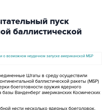
тательный пуск
ой баллистической
 о возможном неудачном запуске американской МБР
Соединенные Штаты в среду осуществили
онтинентальной баллистической ракеты (МБР)
оверки боеготовности оружия ядерного
а базы Ванденберг американских Космических
бной нести несколько ядерных боеголовок,