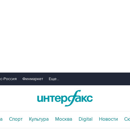
с-Россия
Финмаркет
Еще...
а
Спорт
Культура
Москва
Digital
Новости
С