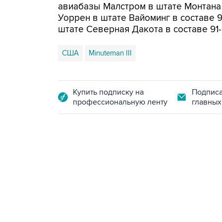
авиабазы Малстром в штате Монтана 
Уоррен в штате Вайоминг в составе 
штате Северная Дакота в составе 91-
США
Minuteman III
Купить подписку на
Подписа
профессиональную ленту
главных
02:59, 9 августа 2026