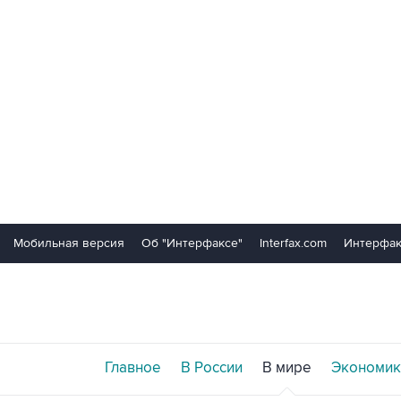
Мобильная версия
Об "Интерфаксе"
Interfax.com
Интерфак
Главное
В России
В мире
Экономик