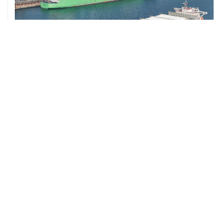
ХРОНИКИ СОБЫТИЙ
❮
❯