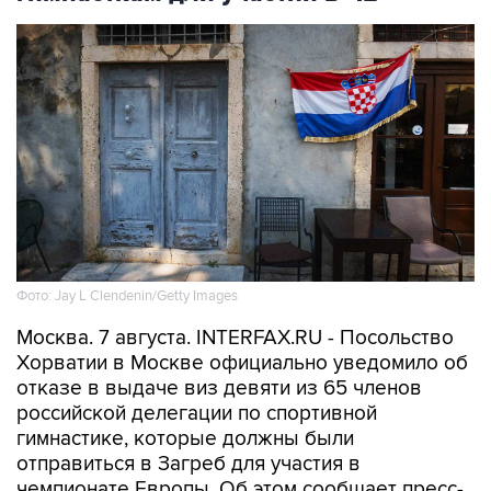
Фото: Jay L Clendenin/Getty Images
Москва. 7 августа. INTERFAX.RU - Посольство
Хорватии в Москве официально уведомило об
отказе в выдаче виз девяти из 65 членов
российской делегации по спортивной
гимнастике, которые должны были
отправиться в Загреб для участия в
чемпионате Европы. Об этом сообщает пресс-
служба Федерации гимнастики России.