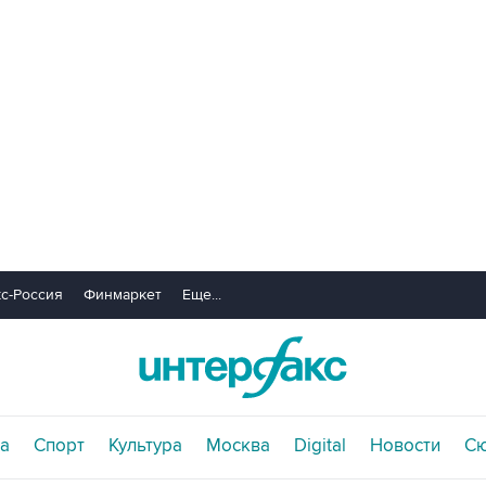
с-Россия
Финмаркет
Еще...
а
Спорт
Культура
Москва
Digital
Новости
С