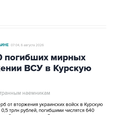
с Ираном начнутся в понедельник
АИНЕ
07:04, 6 августа 2026
0 погибших мирных
жении ВСУ в Курскую
странным наемникам
ерб от вторжения украинских войск в Курскую
0,5 трлн рублей, погибшими числятся 640