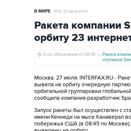
В МИРЕ
10:13, 27 июля 2024
Ракета компании 
орбиту 23 интернет
Есть обновление от 09:39
→
Ракета компа
спутников Star
Москва. 27 июля. INTERFAX.RU - Раке
вывела на орбиту очередную партию 
орбитальной группировки глобальной 
сообщила компания-разработчик Spa
Запуск ракеты был осуществлен с ст
имени Кеннеди на мысе Канаверал во
побережья США (в 08:45 по Москве).
выведены на орбиту.