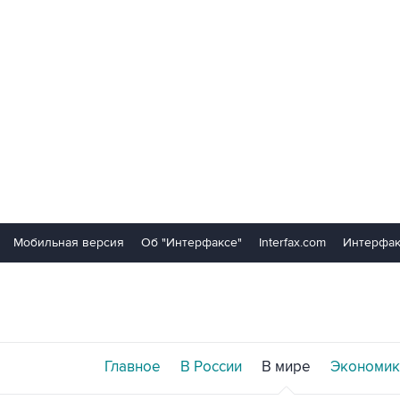
Мобильная версия
Об "Интерфаксе"
Interfax.com
Интерфак
Главное
В России
В мире
Экономик