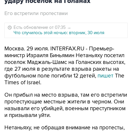
удару поселок на Голанах
Его встретили протестами
Есть обновление от 07:35
→
Что случилось этой ночью: вторник, 30 июля
Москва. 29 июля. INTERFAX.RU - Премьер-
министр Израиля Биньямин Нетаньяху посетил
поселок Маджаль-Шамс на Голанских высотах,
где 27 июля в результате взрыва ракеты на
футбольном поле погибли 12 детей,
пишет
The
Times of Israel.
Он прибыл на место взрыва, там его встретили
протестующие местные жители в черном. Они
называли его убийцей, военным преступником
и призывали уйти.
Нетаньяху, не обращая внимание на протесты,