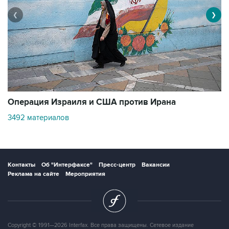
❮
❯
В
Операция Израиля и США против Ирана
1
3492 материалов
Контакты
Об "Интерфаксе"
Пресс-центр
Вакансии
Реклама на сайте
Мероприятия
Copyright © 1991—2026 Interfax. Все права защищены. Сетевое издание