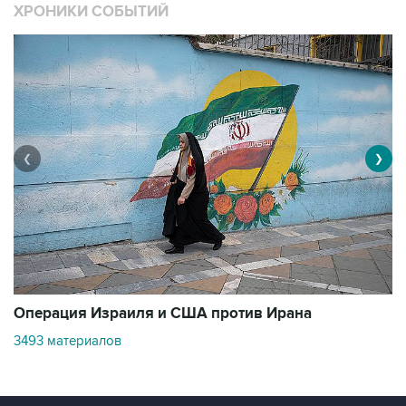
ХРОНИКИ СОБЫТИЙ
❮
❯
В
Операция Израиля и США против Ирана
1
3493 материалов