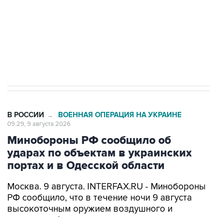
Социальная реклама, АНО «Национальные приоритеты».
ИНН 7725383515 Erid: F7NfYUJCUneVdwcydK6A
Кабмин РФ разрешил до 1 июля 2027 года
импорт, выпуск и обращение бензина Евро 2,
Евро 3, Евро 4
В РОССИИ
ВОЕННАЯ ОПЕРАЦИЯ НА УКРАИНЕ
→
09:29, 9 августа 2026
Минобороны РФ сообщило об
ударах по объектам в украинских
портах и в Одесской области
Москва. 9 августа. INTERFAX.RU - Минобороны
РФ сообщило, что в течение ночи 9 августа
высокоточным оружием воздушного и