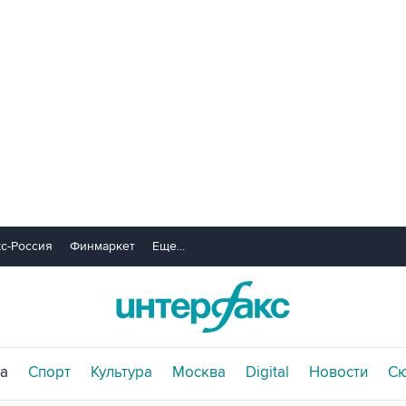
с-Россия
Финмаркет
Еще...
а
Спорт
Культура
Москва
Digital
Новости
С