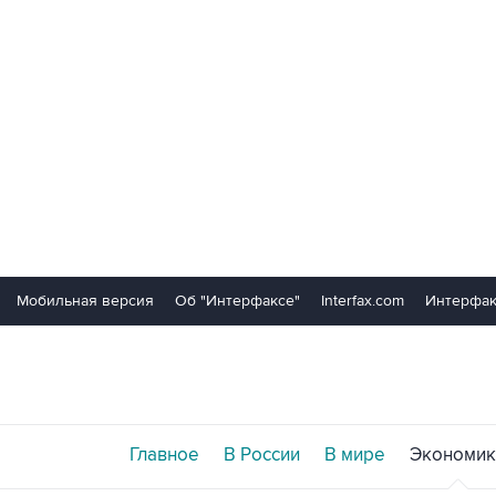
Мобильная версия
Об "Интерфаксе"
Interfax.com
Интерфак
Главное
В России
В мире
Экономик