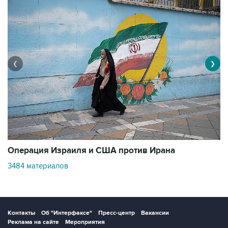
❮
❯
В
Операция Израиля и США против Ирана
1
3484 материалов
Контакты
Об "Интерфаксе"
Пресс-центр
Вакансии
Реклама на сайте
Мероприятия