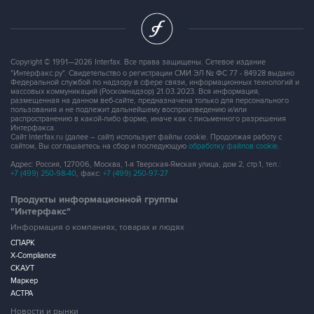
Copyright © 1991—2026 Interfax. Все права защищены. Сетевое издание
"Интерфакс.ру". Свидетельство о регистрации СМИ ЭЛ № ФС 77 - 84928 выдано
Федеральной службой по надзору в сфере связи, информационных технологий и
массовых коммуникаций (Роскомнадзор) 21.03.2023. Вся информация,
размещенная на данном веб-сайте, предназначена только для персонального
пользования и не подлежит дальнейшему воспроизведению и/или
распространению в какой-либо форме, иначе как с письменного разрешения
Интерфакса.
Сайт Interfax.ru (далее – сайт) использует файлы cookie. Продолжая работу с
сайтом, Вы соглашаетесь на сбор и последующую
обработку файлов cookie
.
Адрес: Россия, 127006, Москва, 1-я Тверская-Ямская улица, дом 2, стр.1, тел.:
+7 (499) 250-98-40
, факс:
+7 (499) 250-97-27
Продукты информационной группы
"Интерфакс"
Информация о компаниях, товарах и людях
СПАРК
X-Compliance
СКАУТ
Маркер
АСТРА
Новости и рынки