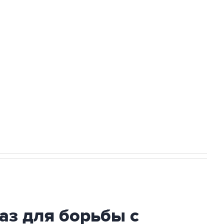
Приморье подростков, готовивших
ехнологии выходят на мировые рынки
НН 7725383515 Erid: F7NfYUJCUneVdTRF8PRs
огибшем в результате атаки ВСУ на
аз для борьбы с