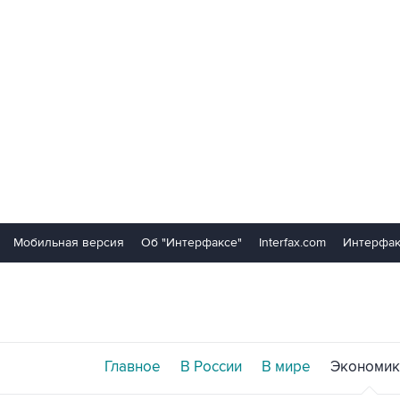
Мобильная версия
Об "Интерфаксе"
Interfax.com
Интерфак
Главное
В России
В мире
Экономик