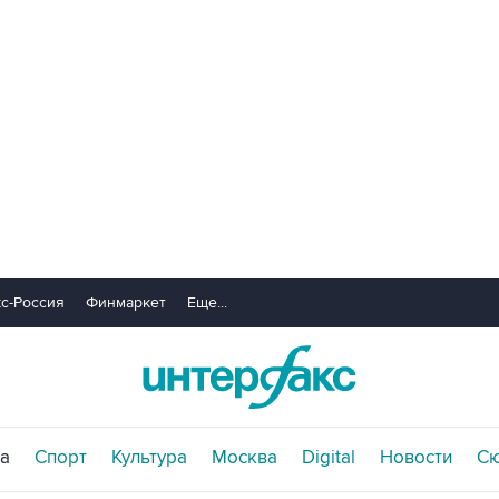
с-Россия
Финмаркет
Еще...
а
Спорт
Культура
Москва
Digital
Новости
С