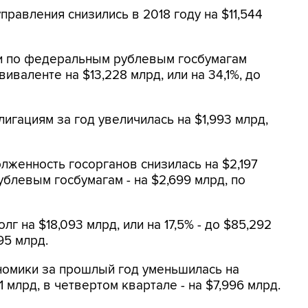
равления снизились в 2018 году на $11,544
и по федеральным рублевым госбумагам
иваленте на $13,228 млрд, или на 34,1%, до
гациям за год увеличилась на $1,993 млрд,
лженность госорганов снизилась на $2,197
блевым госбумагам - на $2,699 млрд, по
лг на $18,093 млрд, или на 17,5% - до $85,292
95 млрд.
номики за прошлый год уменьшилась на
1 млрд, в четвертом квартале - на $7,996 млрд.