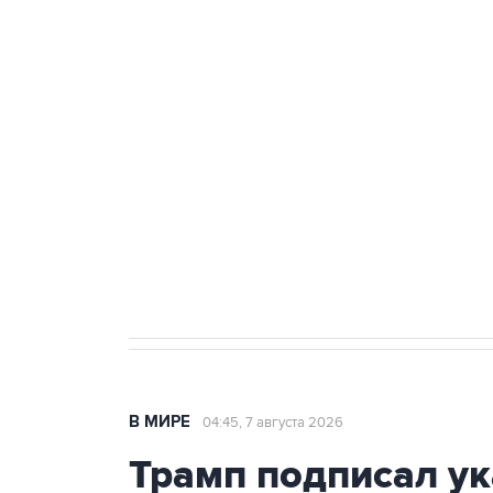
ФСБ сообщила о задержании в 
теракт на объекте Росгвардии
Как российские медицинские т
Социальная реклама, АНО «Национальные приоритеты».
И
Аксенов сообщил о четвертом п
Крым
В МИРЕ
04:45, 7 августа 2026
Трамп подписал ук