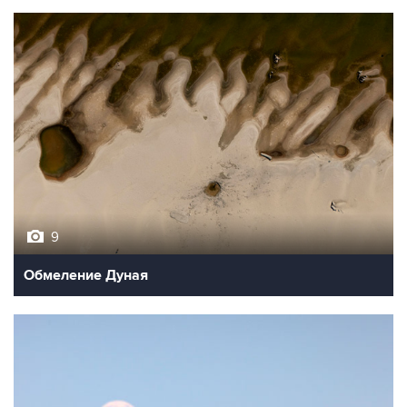
9
Обмеление Дуная