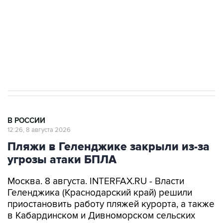
Социальная реклама, АНО «Национальные приоритеты».
ИНН 7725383515 Erid: F7NfYUJCUneVdwcydK6A
Кабмин РФ разрешил до 1 июля 2027 года
импорт, выпуск и обращение бензина Евро 2,
Евро 3, Евро 4
В РОССИИ
12:26, 8 августа 2026
Пляжи в Геленджике закрыли из-за
угрозы атаки БПЛА
Москва. 8 августа. INTERFAX.RU - Власти
Геленджика (Краснодарский край) решили
приостановить работу пляжей курорта, а также
в Кабардинском и Дивноморском сельских