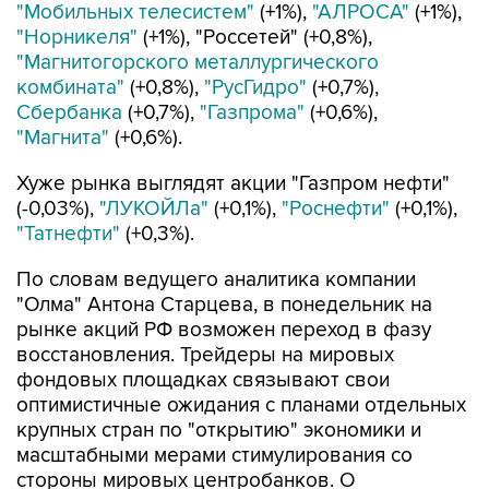
"Мобильных телесистем"
(+1%),
"АЛРОСА"
(+1%),
"Норникеля"
(+1%), "Россетей" (+0,8%),
"Магнитогорского металлургического
комбината"
(+0,8%),
"РусГидро"
(+0,7%),
Сбербанка
(+0,7%),
"Газпрома"
(+0,6%),
"Магнита"
(+0,6%).
Хуже рынка выглядят акции "Газпром нефти"
(-0,03%),
"ЛУКОЙЛа"
(+0,1%),
"Роснефти"
(+0,1%),
"Татнефти"
(+0,3%).
По словам ведущего аналитика компании
"Олма" Антона Старцева, в понедельник на
рынке акций РФ возможен переход в фазу
восстановления. Трейдеры на мировых
фондовых площадках связывают свои
оптимистичные ожидания с планами отдельных
крупных стран по "открытию" экономики и
масштабными мерами стимулирования со
стороны мировых центробанков. О