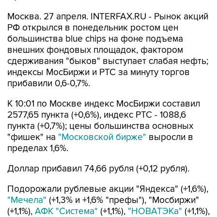
Москва. 27 апреля. INTERFAX.RU - Рынок акций
РФ открылся в понедельник ростом цен
большинства blue chips на фоне подъема
внешних фондовых площадок, фактором
сдерживания "быков" выступает слабая нефть;
индексы МосБиржи и РТС за минуту торгов
прибавили 0,6-0,7%.
К 10:01 по Москве индекс МосБиржи составил
2577,65 пункта (+0,6%), индекс РТС - 1088,6
пункта (+0,7%); цены большинства основных
"фишек" на
"Московской бирже"
выросли в
пределах 1,6%.
Доллар прибавил 74,66 рубля (+0,12 рубля).
Подорожали рублевые акции "Яндекса" (+1,6%),
"Мечела"
(+1,3% и +1,6% "префы"), "Мосбиржи"
(+1,1%),
АФК "Система"
(+1,1%),
"НОВАТЭКа"
(+1,1%),