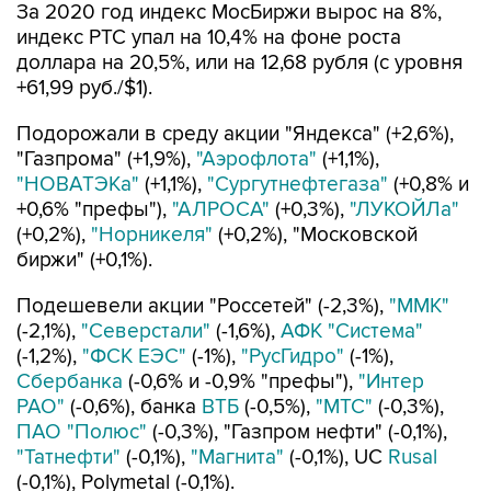
За 2020 год индекс МосБиржи вырос на 8%,
индекс РТС упал на 10,4% на фоне роста
доллара на 20,5%, или на 12,68 рубля (с уровня
+61,99 руб./$1).
Подорожали в среду акции "Яндекса" (+2,6%),
"Газпрома" (+1,9%),
"Аэрофлота"
(+1,1%),
"НОВАТЭКа"
(+1,1%),
"Сургутнефтегаза"
(+0,8% и
+0,6% "префы"),
"АЛРОСА"
(+0,3%),
"ЛУКОЙЛа"
(+0,2%),
"Норникеля"
(+0,2%), "Московской
биржи" (+0,1%).
Подешевели акции "Россетей" (-2,3%),
"ММК"
(-2,1%),
"Северстали"
(-1,6%),
АФК "Система"
(-1,2%),
"ФСК ЕЭС"
(-1%),
"РусГидро"
(-1%),
Сбербанка
(-0,6% и -0,9% "префы"),
"Интер
РАО"
(-0,6%), банка
ВТБ
(-0,5%),
"МТС"
(-0,3%),
ПАО "Полюс"
(-0,3%), "Газпром нефти" (-0,1%),
"Татнефти"
(-0,1%),
"Магнита"
(-0,1%), UC
Rusal
(-0,1%), Polymetal (-0,1%).