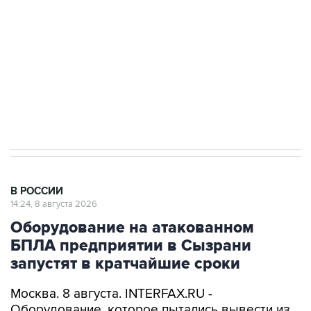
Беспилотные технологии и ИИ на службе у
электросетевых объектов и агрокомплексов
Социальная реклама, АНО «Национальные приоритеты».
ИНН 7725383515 Erid: F7NfYUJCUneVdwcydK6A
Кабмин РФ разрешил до 1 июля 2027 года
импорт, выпуск и обращение бензина Евро 2,
Евро 3, Евро 4
В РОССИИ
14:24, 8 августа 2026
Оборудование на атакованном
БПЛА предприятии в Сызрани
запустят в кратчайшие сроки
Москва. 8 августа. INTERFAX.RU -
Оборудование, которое пытались вывести из