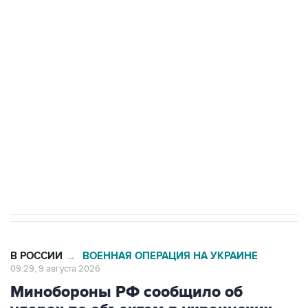
области подверглось атаке БПЛА
Беспилотные технологии и ИИ на службе у
электросетевых объектов и агрокомплексов
Социальная реклама, АНО «Национальные приоритеты».
ИНН 7725383515 Erid: F7NfYUJCUneVdwcydK6A
Кабмин РФ разрешил до 1 июля 2027 года
импорт, выпуск и обращение бензина Евро 2,
Евро 3, Евро 4
В РОССИИ
ВОЕННАЯ ОПЕРАЦИЯ НА УКРАИНЕ
→
09:29, 9 августа 2026
Минобороны РФ сообщило об
ударах по объектам в украинских
портах и в Одесской области