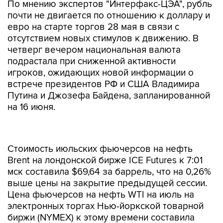
По мнению экспертов "Интерфакс-ЦЭА", рубль
почти не двигается по отношению к доллару и
евро на старте торгов 28 мая в связи с
отсутствием новых стимулов к движению. В
четверг вечером национальная валюта
подрастала при сниженной активности
игроков, ожидающих новой информации о
встрече президентов РФ и США Владимира
Путина и Джозефа Байдена, запланированной
на 16 июня.
Стоимость июльских фьючерсов на нефть
Brent на лондонской бирже ICE Futures к 7:01
мск составила $69,64 за баррель, что на 0,26%
выше цены на закрытие предыдущей сессии.
Цена фьючерсов на нефть WTI на июль на
электронных торгах Нью-йоркской товарной
биржи (NYMEX) к этому времени составила
$67,18 за баррель, что на 0,49% выше уровня
на закрытие рынка 27 мая.