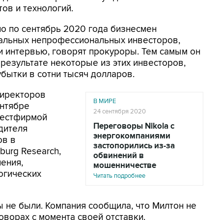
ов и технологий.
но по сентябрь 2020 года бизнесмен
уальных непрофессиональных инвесторов,
и интервью, говорят прокуроры. Тем самым он
В результате некоторые из этих инвесторов,
бытки в сотни тысяч долларов.
директоров
В МИРЕ
ентябре
24 сентября 2020
вестфирмой
Переговоры Nikola с
дителя
энергокомпаниями
ов в
застопорились из-за
burg Research,
обвинений в
ения,
мошенничестве
огических
Читать подробнее
 не были. Компания сообщила, что Милтон не
оворах с момента своей отставки.