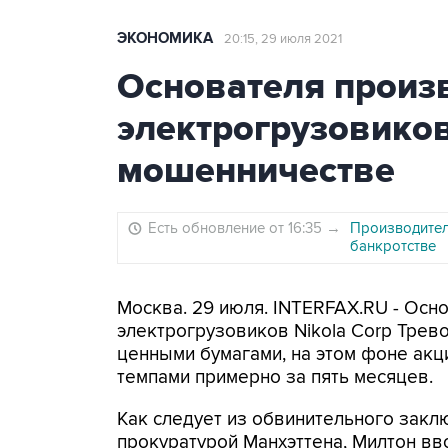
ЭКОНОМИКА
20:15, 29 июля 2021
Основателя произ
электрогрузовиков
мошенничестве
Есть обновление от 16:35
→
Производител
банкротстве
Москва. 29 июля. INTERFAX.RU - Осн
электрогрузовиков Nikola Corp Трев
ценными бумагами, на этом фоне акц
темпами примерно за пять месяцев.
Как следует из обвинительного закл
прокуратурой Манхэттена, Милтон вв