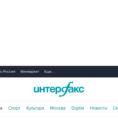
с-Россия
Финмаркет
Еще...
а
Спорт
Культура
Москва
Digital
Новости
С