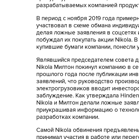
разрабатываемых компанией продукт
В период с ноября 2019 года пример
участвовал в схеме обмана индивид
делая ложные заявления в соцсетях 
побуждал их покупать акции Nikola. 
купившие бумаги компании, понесли у
Являвшийся председателем совета 
Nikola Милтон покинул компанию в с
прошлого года после публикации ин
заявлений, что руководство произво
электрогрузовиков вводит инвестор
заблуждение. Как утверждала Hinden
Nikola и Милтон делали ложные заявл
приукрашивая информацию о технол
разработках компании.
Самой Nikola обвинения предъявлены
принимал участия в работе или перег