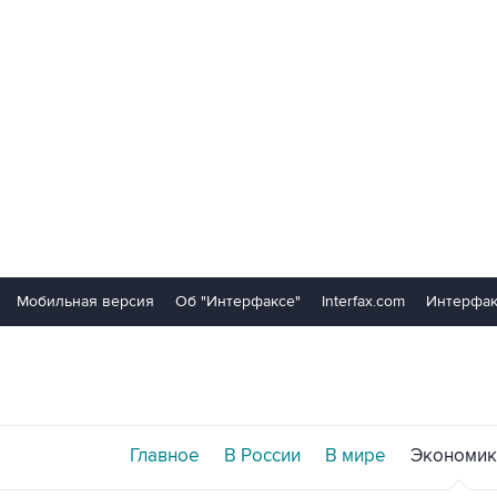
Мобильная версия
Об "Интерфаксе"
Interfax.com
Интерфак
Главное
В России
В мире
Экономик