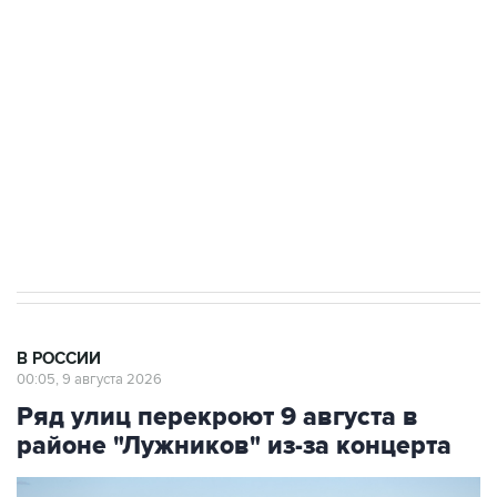
Беспилотные технологии и ИИ на службе у
электросетевых объектов и агрокомплексов
Социальная реклама, АНО «Национальные приоритеты».
ИНН 7725383515 Erid: F7NfYUJCUneVdwcydK6A
Кабмин РФ разрешил до 1 июля 2027 года
импорт, выпуск и обращение бензина Евро 2,
Евро 3, Евро 4
В РОССИИ
00:05, 9 августа 2026
Ряд улиц перекроют 9 августа в
районе "Лужников" из-за концерта