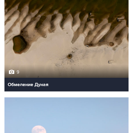
9
Обмеление Дуная