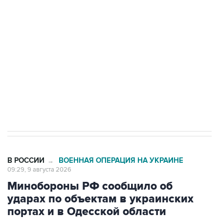
Беспилотные технологии и ИИ на службе у
электросетевых объектов и агрокомплексов
Социальная реклама, АНО «Национальные приоритеты».
ИНН 7725383515 Erid: F7NfYUJCUneVdwcydK6A
Кабмин РФ разрешил до 1 июля 2027 года
импорт, выпуск и обращение бензина Евро 2,
Евро 3, Евро 4
В РОССИИ
ВОЕННАЯ ОПЕРАЦИЯ НА УКРАИНЕ
→
09:29, 9 августа 2026
Минобороны РФ сообщило об
ударах по объектам в украинских
портах и в Одесской области