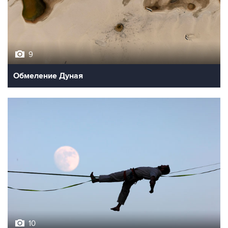
9
Обмеление Дуная
10