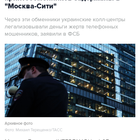
"Москва-Сити"
Через эти обменники украинские колл-центры
легализовывали деньги жертв телефонных
мошенников, заявили в ФСБ
Архивное фото
Фото: Михаил Терещенко/ТАСС