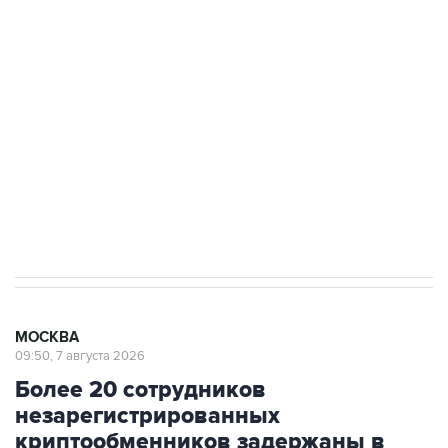
подростков, готовивших теракт на объекте
Росгвардии
Беспилотные технологии и ИИ на службе у
электросетевых объектов и агрокомплексов
Социальная реклама, АНО «Национальные приоритеты».
ИНН 7725383515 Erid: F7NfYUJCUneVdwcydK6A
Аксенов сообщил о четвертом погибшем в
результате атаки ВСУ на Крым
МОСКВА
09:50, 7 августа 2026
Более 20 сотрудников
незарегистрированных
криптообменников задержаны в