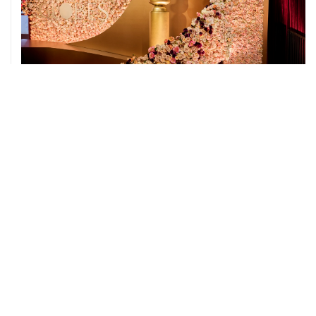
27 июля, 04:13
"Одиссея" сохранила лидерство в прокате, собрав $87
млн во второй уикенд