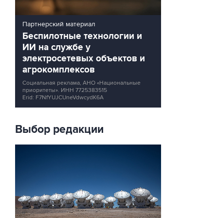
Партнерский материал
Беспилотные технологии и
ИИ на службе у
электросетевых объектов и
агрокомплексов
Социальная реклама, АНО «Национальные
приоритеты».
ИНН 7725383515
Erid: F7NfYUJCUneVdwcydK6A
Выбор редакции