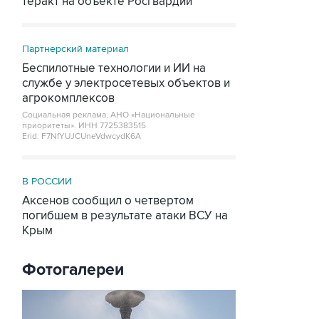
теракт на объекте Росгвардии
Партнерский материал
Беспилотные технологии и ИИ на
службе у электросетевых объектов и
агрокомплексов
Социальная реклама, АНО «Национальные
приоритеты».
ИНН 7725383515
Erid: F7NfYUJCUneVdwcydK6A
В РОССИИ
Аксенов сообщил о четвертом
погибшем в результате атаки ВСУ на
Крым
Фотогалереи