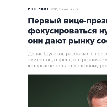
ИНТЕРВЬЮ
11:20, 13 января 2025
Первый вице-през
фокусироваться ну
они дают рынку со
Денис Шулаков рассказал о перс
эмитентов, о трендах в рознично
которых не хватает долговому ры