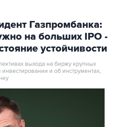
идент Газпромбанка:
жно на больших IPO -
стояние устойчивости
пективах выхода на биржу крупных
м инвестировании и об инструментах,
нку