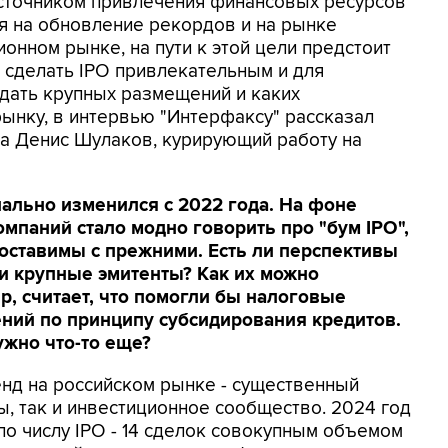
 источником привлечения финансовых ресурсов
ря на обновление рекордов и на рынке
ионном рынке, на пути к этой цели предстоит
к сделать IPO привлекательным и для
ждать крупных размещений и каких
рынку, в интервью "Интерфаксу" рассказал
а Денис Шулаков, курирующий работу на
нально изменился с 2022 года. На фоне
мпаний стало модно говорить про "бум IPO",
оставимы с прежними. Есть ли перспективы
 и крупные эмитенты? Как их можно
р, считает, что помогли бы налоговые
ний по принципу субсидирования кредитов.
ужно что-то еще?
енд на российском рынке - существенный
ы, так и инвестиционное сообщество. 2024 год
по числу IPO - 14 сделок совокупным объемом