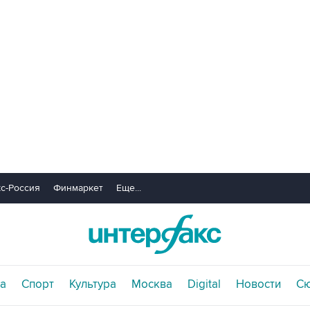
с-Россия
Финмаркет
Еще...
а
Спорт
Культура
Москва
Digital
Новости
С