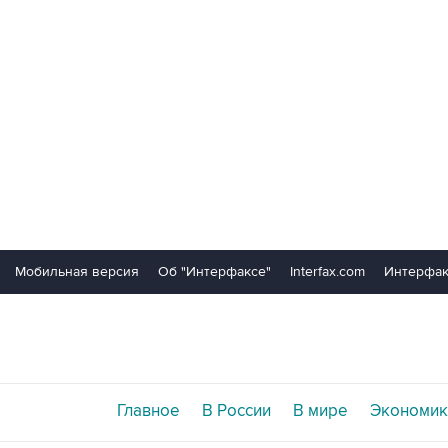
Мобильная версия
Об "Интерфаксе"
Interfax.com
Интерфак
Главное
В России
В мире
Экономик