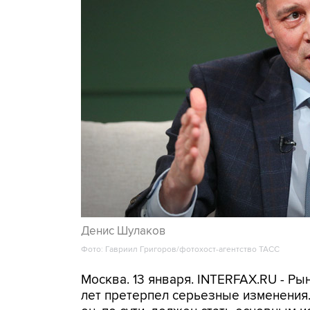
Денис Шулаков
Фото: Гавриил Григоров/фотохост-агентство ТАСС
Москва. 13 января. INTERFAX.RU - Ры
лет претерпел серьезные изменения