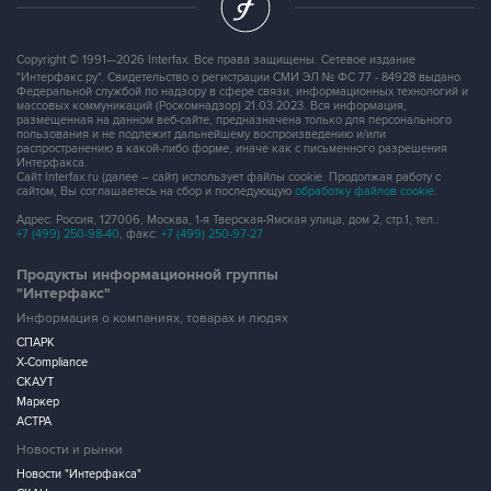
Copyright © 1991—2026 Interfax. Все права защищены. Сетевое издание
"Интерфакс.ру". Свидетельство о регистрации СМИ ЭЛ № ФС 77 - 84928 выдано
Федеральной службой по надзору в сфере связи, информационных технологий и
массовых коммуникаций (Роскомнадзор) 21.03.2023. Вся информация,
размещенная на данном веб-сайте, предназначена только для персонального
пользования и не подлежит дальнейшему воспроизведению и/или
распространению в какой-либо форме, иначе как с письменного разрешения
Интерфакса.
Сайт Interfax.ru (далее – сайт) использует файлы cookie. Продолжая работу с
сайтом, Вы соглашаетесь на сбор и последующую
обработку файлов cookie
.
Адрес: Россия, 127006, Москва, 1-я Тверская-Ямская улица, дом 2, стр.1, тел.:
+7 (499) 250-98-40
, факс:
+7 (499) 250-97-27
Продукты информационной группы
"Интерфакс"
Информация о компаниях, товарах и людях
СПАРК
X-Compliance
СКАУТ
Маркер
АСТРА
Новости и рынки
Новости "Интерфакса"