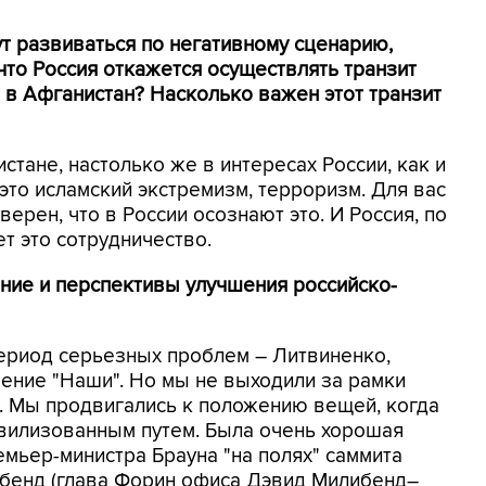
ут развиваться по негативному сценарию,
что Россия откажется осуществлять транзит
в Афганистан? Насколько важен этот транзит
тане, настолько же в интересах России, как и
 это исламский экстремизм, терроризм. Для вас
 уверен, что в России осознают это. И Россия, по
ет это сотрудничество.
ние и перспективы улучшения российско-
ериод серьезных проблем – Литвиненко,
жение "Наши". Но мы не выходили за рамки
ы. Мы продвигались к положению вещей, когда
ивилизованным путем. Была очень хорошая
мьер-министра Брауна "на полях" саммита
ибенд (глава Форин офиса Дэвид Милибенд–