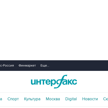
с-Россия
Финмаркет
Еще...
а
Спорт
Культура
Москва
Digital
Новости
С