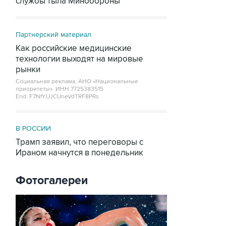
службы тыла Минобороны
Партнерский материал
Как российские медицинские
технологии выходят на мировые
рынки
Социальная реклама, АНО «Национальные
приоритеты».
ИНН 7725383515
Erid: F7NfYUJCUneVdTRF8PRs
В РОССИИ
Трамп заявил, что переговоры с
Ираном начнутся в понедельник
Фотогалереи