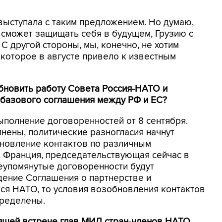
выступала с таким предложением. Но думаю,
я сможет защищать себя в будущем, Грузию с
 другой стороны, мы, конечно, не хотим
которое в августе привело к известным
бновить работу Совета Россия-НАТО и
 базового соглашения между РФ и ЕС?
ыполнение договоренностей от 8 сентября.
лнены, политические разногласия начнут
бновление контактов по различным
р, Франция, председательствующая сейчас в
шеупомянутые договоренности будут
ение Соглашения о партнерстве и
тся НАТО, то условия возобновления контактов
пределены.
оящей встрече глав МИД стран-членов НАТО