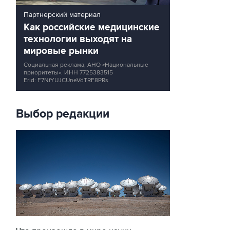
Партнерский материал
Как российские медицинские
технологии выходят на
мировые рынки
Социальная реклама, АНО «Национальные
приоритеты».
ИНН 7725383515
Erid: F7NfYUJCUneVdTRF8PRs
Выбор редакции