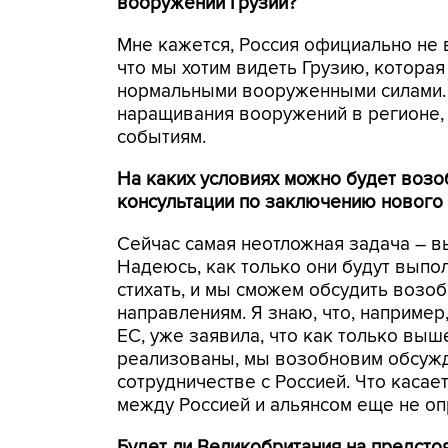
вооружений Грузии?
Мне кажется, Россия официально не 
что мы хотим видеть Грузию, котора
нормальными вооруженными силами. С
наращивания вооружений в регионе, 
событиям.
На каких условиях можно будет возо
консультации по заключению нового
Сейчас самая неотложная задача – в
Надеюсь, как только они будут выпо
стихать, и мы сможем обсудить возо
направлениям. Я знаю, что, наприме
ЕС, уже заявила, что как только вы
реализованы, мы возобновим обсужд
сотрудничестве с Россией. Что касае
между Россией и альянсом еще не о
Будет ли Великобритания на предст