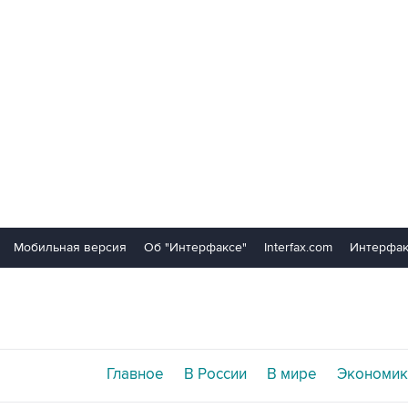
Мобильная версия
Об "Интерфаксе"
Interfax.com
Интерфак
Главное
В России
В мире
Экономик