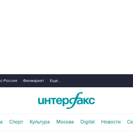
с-Россия
Финмаркет
Еще...
а
Спорт
Культура
Москва
Digital
Новости
С