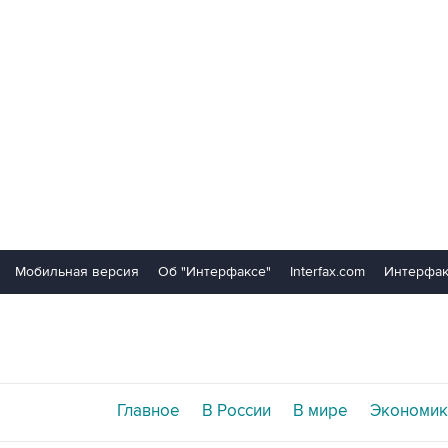
Мобильная версия
Об "Интерфаксе"
Interfax.com
Интерфак
Главное
В России
В мире
Экономик