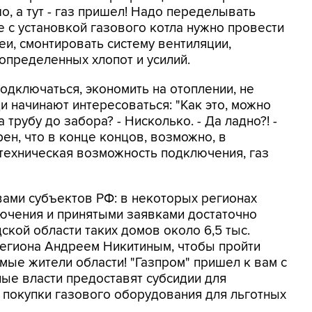
о, а тут - газ пришел! Надо переделывать
е с установкой газового котла нужно провести
еи, смонтировать систему вентиляции,
определенных хлопот и усилий.
одключаться, экономить на отоплении, не
ди начинают интересоваться: "Как это, можно
 трубу до забора? - Нисколько. - Да ладно?! -
рен, что в конце концов, возможно, в
а техническая возможность подключения, газ
вами субъектов РФ: в некоторых регионах
чения и принятыми заявками достаточно
кой области таких домов около 6,5 тыс.
региона Андреем Никитиным, чтобы пройти
мые жители области! "Газпром" пришел к вам с
ные власти предоставят субсидии для
и покупки газового оборудования для льготных