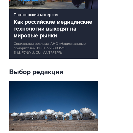
Партнерский материал
Как российские медицинские
технологии выходят на
мировые рынки
Социальная реклама, АНО «Национальные
приоритеты».
ИНН 7725383515
Erid: F7NfYUJCUneVdTRF8PRs
Выбор редакции