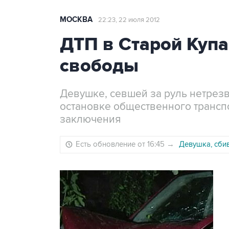
МОСКВА
22:23, 22 июля 2012
ДТП в Старой Купа
свободы
Девушке, севшей за руль нетрезв
остановке общественного транспо
заключения
Есть обновление от 16:45
→
Девушка, сби