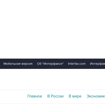
Мобильная версия
Об "Интерфаксе"
Interfax.com
Интерфак
Главное
В России
В мире
Экономик