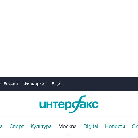
с-Россия
Финмаркет
Еще...
а
Спорт
Культура
Москва
Digital
Новости
С