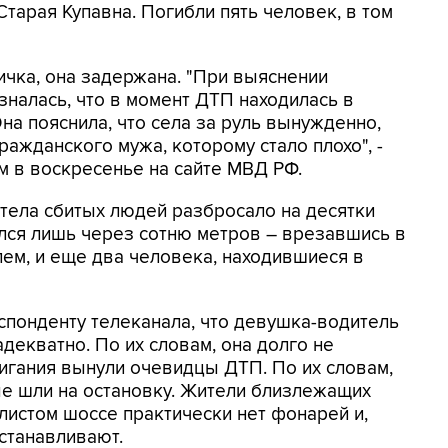
тарая Купавна. Погибли пять человек, в том
чка, она задержана. "При выяснении
зналась, что в момент ДТП находилась в
на пояснила, что села за руль вынужденно,
ражданского мужа, которому стало плохо", -
м в воскресенье на сайте МВД РФ.
, тела сбитых людей разбросало на десятки
лся лишь через сотню метров – врезавшись в
лем, и еще два человека, находившиеся в
понденту телеканала, что девушка-водитель
декватно. По их словам, она долго не
игания вынули очевидцы ДТП. По их словам,
ые шли на остановку. Жители близлежащих
листом шоссе практически нет фонарей и,
устанавливают.