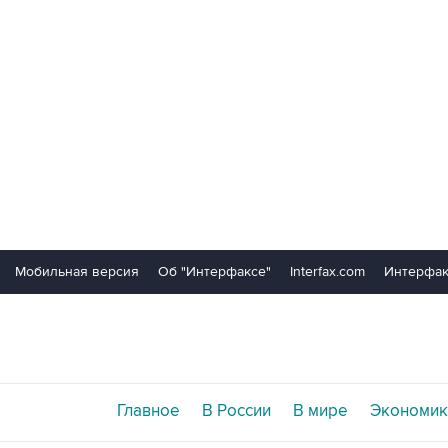
Мобильная версия
Об "Интерфаксе"
Interfax.com
Интерфак
Главное
В России
В мире
Экономик