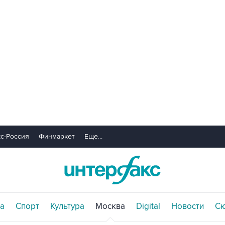
с-Россия
Финмаркет
Еще...
а
Спорт
Культура
Москва
Digital
Новости
С