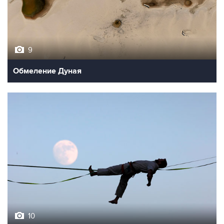
9
Обмеление Дуная
10