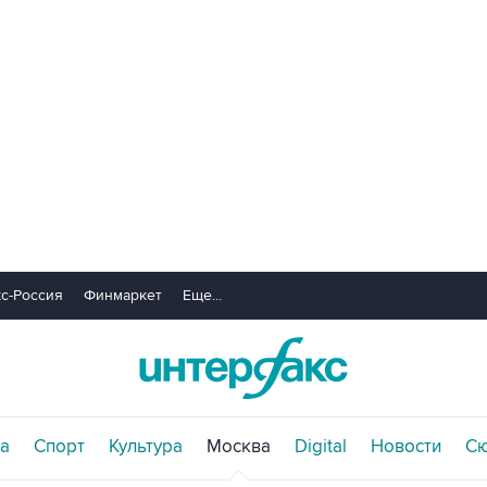
с-Россия
Финмаркет
Еще...
а
Спорт
Культура
Москва
Digital
Новости
С