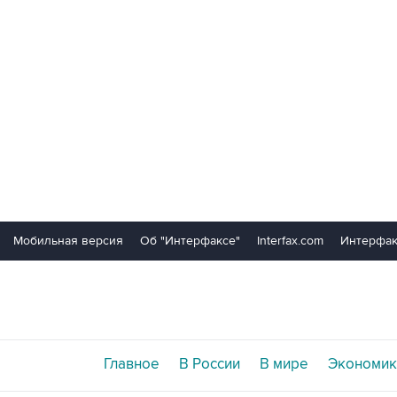
Мобильная версия
Об "Интерфаксе"
Interfax.com
Интерфак
Главное
В России
В мире
Экономик