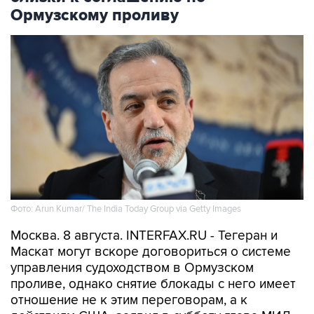
Ормузскому проливу
Фото: Arun Kumar/ The India Today Group via Getty Images
Москва. 8 августа. INTERFAX.RU - Тегеран и
Маскат могут вскоре договориться о системе
управления судоходством в Ормузском
проливе, однако снятие блокады с него имеет
отношение не к этим переговорам, а к