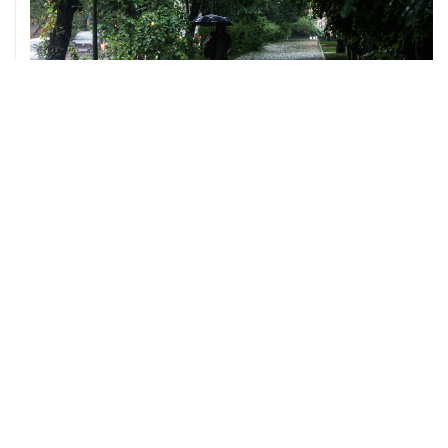
06 августа, 09:59
Количество сбитых на подлете к Москве БПЛА
выросло до восьми
05 августа, 16:15
В Домодедово проверят состояние водных объектов
после повреждения склада бытовой химии
05 августа, 11:52
Собянин считает ненужным переводить экономику на
военные рельсы