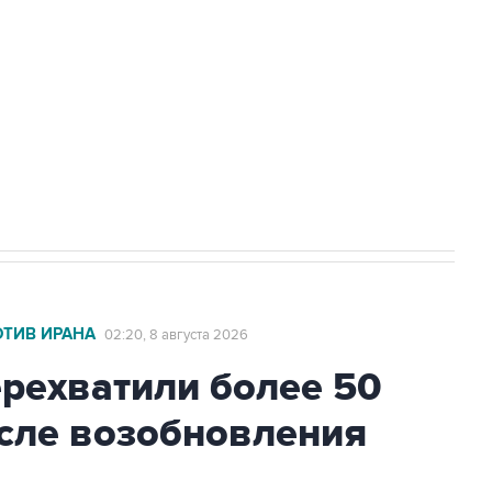
а службе у электросетевых объектов и
НН 7725383515 Erid: F7NfYUJCUneVdwcydK6A
2027 года импорт, выпуск и обращение
ОТИВ ИРАНА
02:20, 8 августа 2026
ехватили более 50
осле возобновления