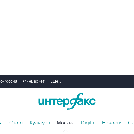
с-Россия
Финмаркет
Еще...
а
Спорт
Культура
Москва
Digital
Новости
С