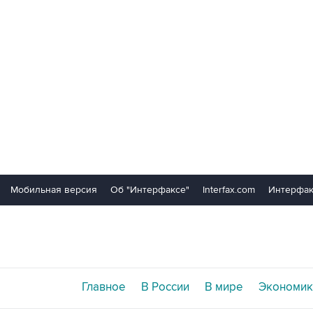
Мобильная версия
Об "Интерфаксе"
Interfax.com
Интерфак
Главное
В России
В мире
Экономик