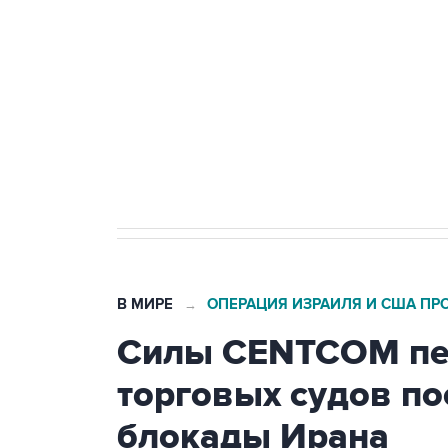
Беспилотные технологии и ИИ н
агрокомплексов
Социальная реклама, АНО «Национальные приоритеты».
И
Кабмин РФ разрешил до 1 июля 
бензина Евро 2, Евро 3, Евро 4
В МИРЕ
ОПЕРАЦИЯ ИЗРАИЛЯ И США ПР
→
Силы CENTCOM пер
торговых судов п
блокады Ирана