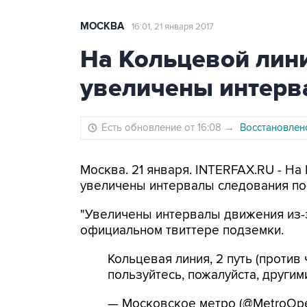
МОСКВА
16:01, 21 января 2017
На Кольцевой лин
увеличены интерв
Есть обновление от 16:08
→
Восстановлен
Москва. 21 января. INTERFAX.RU - Н
увеличены интервалы следования по
"Увеличены интервалы движения из-з
официальном твиттере подземки.
Кольцевая линия, 2 путь (против
пользуйтесь, пожалуйста, другим
— Московское метро (@MetroOpe