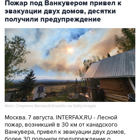
Пожар под Ванкувером привел к
эвакуации двух домов, десятки
получили предупреждение
Фото: Cheyenne Berreault/Anadolu via Getty Images
Москва. 7 августа. INTERFAX.RU - Лесной
пожар, возникший в 30 км от канадского
Ванкувера, привел к эвакуации двух домов,
более 30 получили предупреждение о