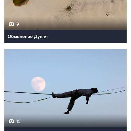
9
Обмеление Дуная
10