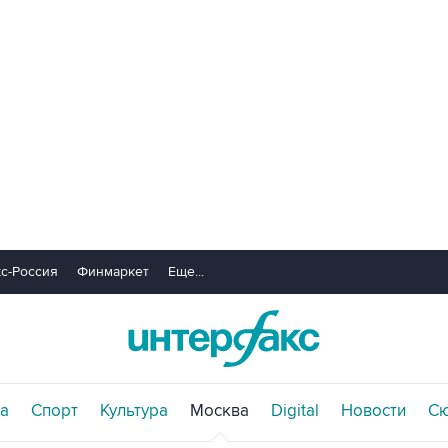
с-Россия
Финмаркет
Еще...
а
Спорт
Культура
Москва
Digital
Новости
С