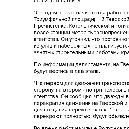
столицы в пятницу.
"Сегодня ночью начинаются работы н
Триумфальной площади), 1-й Тверской
Пречистенка, Котельнической и Гонч
возле станций метро "Краснопресненс
агентства. Он уточнил, что постоянн
из улиц и набережных не планируетс
занятых строительными работами кра
По информации департамента, на Тве
будут вестись в два этапа.
"На первом для движения транспорт
сторону, на втором - по три полосы в
агентства. Он сообщил, что дважды 
перекрытия движения на Тверской и 
для создания перемычек в кабельной
перекроют полностью, будут объявлен
Во время работ на улице Волхонка д