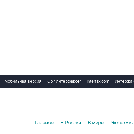
Мобильная версия
Об "Интерфаксе"
Interfax.com
Интерфак
Главное
В России
В мире
Экономик