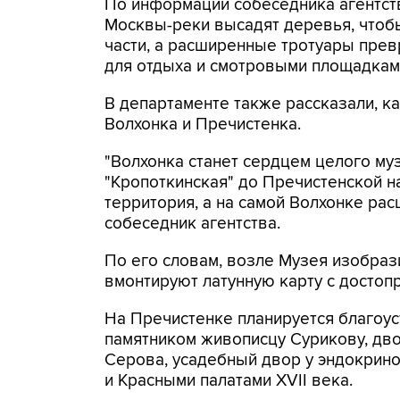
По информации собеседника агентст
Москвы-реки высадят деревья, чтоб
части, а расширенные тротуары прев
для отдыха и смотровыми площадкам
В департаменте также рассказали, к
Волхонка и Пречистенка.
"Волхонка станет сердцем целого муз
"Кропоткинская" до Пречистенской 
территория, а на самой Волхонке ра
собеседник агентства.
По его словам, возле Музея изобраз
вмонтируют латунную карту с достоп
На Пречистенке планируется благоус
памятником живописцу Сурикову, дв
Серова, усадебный двор у эндокрин
и Красными палатами XVII века.