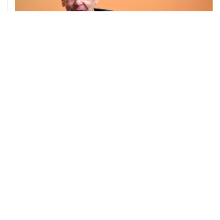
04 августа, 14:03
Сбиты четыре БПЛА, летевшие к Москве
04 августа, 12:26
В Москве завершили реставрацию Дома Мельникова
04 августа, 09:18
Воробьев сообщил о десяти пострадавших от БПЛА в
Чехове
ХРОНИКИ СОБЫТИЙ