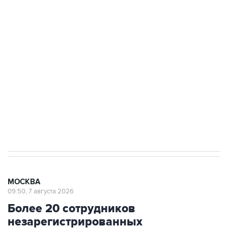
ФСБ сообщила о задержании в Приморье
подростков, готовивших теракт на объекте
Росгвардии
Беспилотные технологии и ИИ на службе у
электросетевых объектов и агрокомплексов
Социальная реклама, АНО «Национальные приоритеты».
ИНН 7725383515 Erid: F7NfYUJCUneVdwcydK6A
Аксенов сообщил о четвертом погибшем в
результате атаки ВСУ на Крым
МОСКВА
09:50, 7 августа 2026
Более 20 сотрудников
незарегистрированных