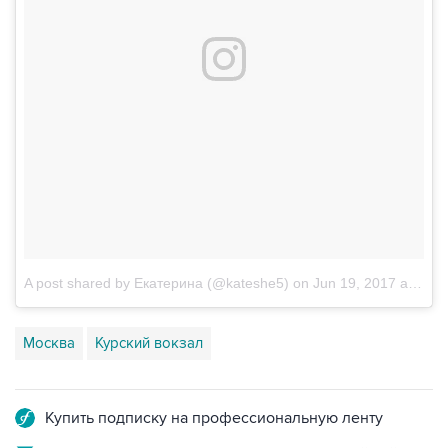
A post shared by Екатерина (@kateshe5)
on
Jun 19, 2017 at 5:04am PDT
Москва
Курский вокзал
Купить подписку на профессиональную ленту
Подписаться на рассылку главных новостей сайта