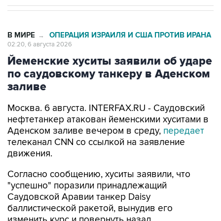
В МИРЕ
ОПЕРАЦИЯ ИЗРАИЛЯ И США ПРОТИВ ИРАНА
→
02:20, 6 августа 2026
Йеменские хуситы заявили об ударе
по саудовскому танкеру в Аденском
заливе
Москва. 6 августа. INTERFAX.RU - Саудовский
нефтетанкер атакован йеменскими хуситами в
Аденском заливе вечером в среду,
передает
телеканал CNN со ссылкой на заявление
движения.
Согласно сообщению, хуситы заявили, что
"успешно" поразили принадлежащий
Саудовской Аравии танкер Daisy
баллистической ракетой, вынудив его
изменить курс и повернуть назад.
Хуситы подчеркивают, что операция была