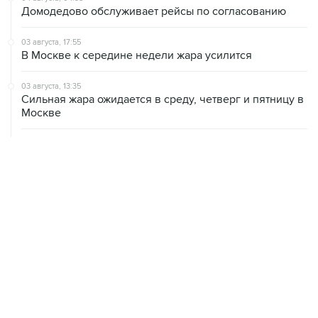
03 августа, 17:55
В Москве к середине недели жара усилится
03 августа, 13:35
Сильная жара ожидается в среду, четверг и пятницу в
Москве
02 августа, 13:58
Собянин пообещал, что виновные в теракте на
Кудринской площади будут найдены