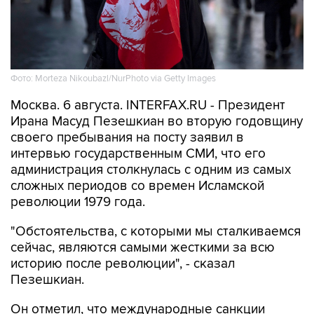
Фото: Morteza Nikoubazl/NurPhoto via Getty Images
Москва. 6 августа. INTERFAX.RU - Президент
Ирана Масуд Пезешкиан во вторую годовщину
своего пребывания на посту заявил в
интервью государственным СМИ, что его
администрация столкнулась с одним из самых
сложных периодов со времен Исламской
революции 1979 года.
"Обстоятельства, с которыми мы сталкиваемся
сейчас, являются самыми жесткими за всю
историю после революции", - сказал
Пезешкиан.
Он отметил, что международные санкции
вышли за рамки торговых ограничений и
нацелились на банковскую и финансовую